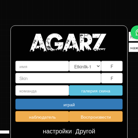
Наж
наж
галерия скина
играй
наблюдатель
Воспроизвести
настройки
Другой
|