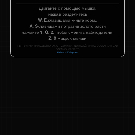
Двигайте с помощью мышки.
нажав
разделитесь
W, E
.клавишами киньте корм..
A, S
клавишами потратив золото расти
нажмите
1, Q, 2
, чтобы сменить наблюдателя.
Z, X
макроклавиши
PERTEV PAŞA MAHALLESİ BORAK APT ZEMİN KAT NO:3 AŞAĞI MARAŞ ÜÇÇAKIRLAR CAD
GAZİMAĞUSA / KKTC
Kullanıcı Sözleşmesi