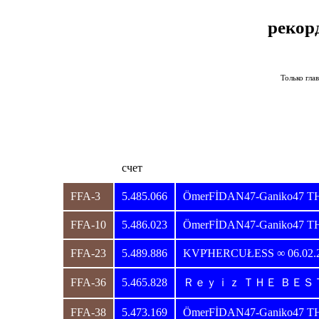
рекор
Только гла
счет
FFA-3
5.485.066
ÖmerFİDAN47-Ganiko47 T
FFA-10
5.486.023
ÖmerFİDAN47-Ganiko47 T
FFA-23
5.489.886
KVPΉERCUŁESS ∞ 06.02.
FFA-36
5.465.828
Ｒｅｙｉｚ ＴＨＥ ＢＥＳ
FFA-38
5.473.169
ÖmerFİDAN47-Ganiko47 T