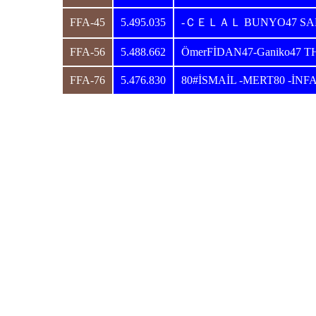
FFA-45
5.495.035
-ＣＥＬＡＬ BUNYO47 SAD
FFA-56
5.488.662
ÖmerFİDAN47-Ganiko47 T
FFA-76
5.476.830
80#İSMAİL -MERT80 -İNF