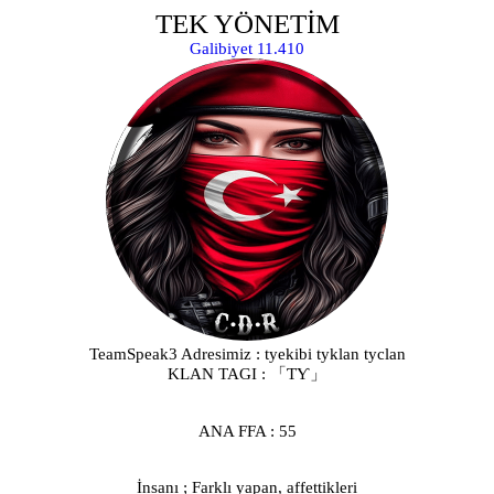
TEK YÖNETİM
Galibiyet 11.410
TeamSpeak3 Adresimiz : tyekibi tyklan tyclan
KLAN TAGI : 「ƬƳ」
ANA FFA : 55
İnsanı ; Farklı yapan, affettikleri