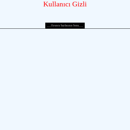
Kullanıcı Gizli
___Oyuncu Sayfasının Sonu___