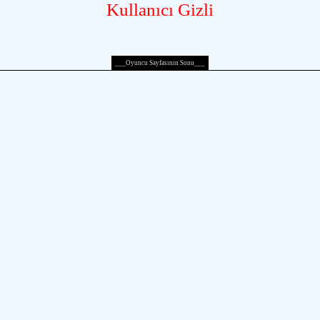
Kullanıcı Gizli
___Oyuncu Sayfasının Sonu___