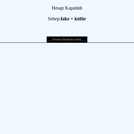
Hesap Kapatıldı
Sebep:
fake + küfür
___Oyuncu Sayfasının Sonu___