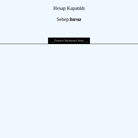
Hesap Kapatıldı
Sebep:
hırsız
___Oyuncu Sayfasının Sonu___