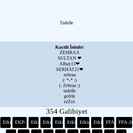
‎ ‎ ‎ ‎‎ ‎ ‎ ‎‎ ‎ ‎ ‎‎ ‎ ‎ ‎
Tadelle
Kayıtlı İsimler
ZEHRAA
SULTAN ❤
Albay13❤
SERHAT21❤
zehraa
(: *-* :)
(: Zehraa :)
tadelle
gofrik
zzZzz
354 Galibiyet
Etkinlik-1
EKP-1
Etkinlik-1
Etkinlik-1
Etkinlik-1
Etkinlik-1
Etkinlik-1
Etkinlik-1
FFA-29
FFA-2