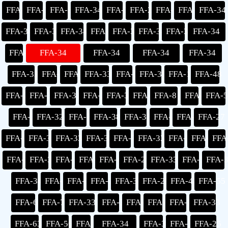
FFA-34
FFA-33
FFA-34
FFA-34
FFA-34
FFA-28
FFA-34
FFA-34
FFA-34
FFA-34
FFA-32
FFA-34
FFA-71
FFA-34
FFA-34
FFA-34
FFA-34
FFA-33
FFA-34
FFA-34
FFA-34
FFA-34
FFA-33
FFA-34
FFA-33
FFA-33
FFA-33
FFA-39
FFA-17
FFA-48
FFA-23
FFA-33
FFA-31
FFA-33
FFA-33
FFA-15
FFA-8
FFA-33
FFA-
FFA-33
FFA-32
FFA-75
FFA-38
FFA-35
FFA-33
FFA-25
FFA-27
FFA-33
FFA-33
FFA-33
FFA-33
FFA-33
FFA-33
FFA-33
FFA-27
FFA
FFA-29
FFA-33
FFA-15
FFA-74
FFA-45
FFA-25
FFA-33
FFA-52
FFA-
FFA-34
FFA-33
FFA-72
FFA-28
FFA-34
FFA-29
FFA-42
FFA-55
FFA-69
FFA-71
FFA-33
FFA-34
FFA-34
FFA-73
FFA-27
FFA-33
FFA-63
FFA-56
FFA-34
FFA-34
FFA-34
FFA-34
FFA-25