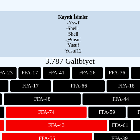
Kayıtlı İsimler
-Yswf
̶Shell-
̶Shell
-_̶Yusuf
̶Yusuf
̶Yusuf12
3.787 Galibiyet
FA-23
FFA-17
FFA-41
FFA-26
FFA-76
FFA-17
FFA-66
FFA-18
FFA-48
FFA-44
FFA-74
FFA-59
FFA-43
FFA-61
FFA-55
FFA-39