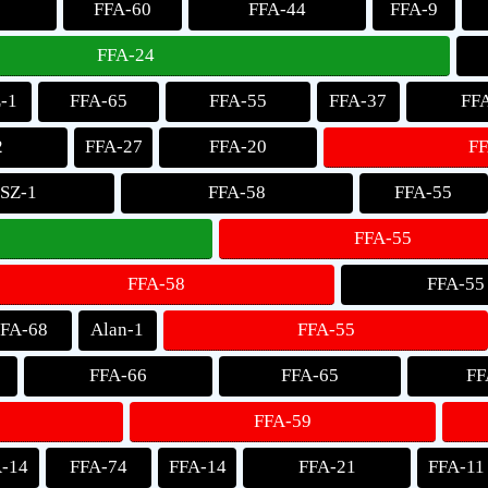
2
FFA-60
FFA-44
FFA-9
FFA-24
-1
FFA-65
FFA-55
FFA-37
FF
2
FFA-27
FFA-20
FF
SZ-1
FFA-58
FFA-55
FFA-55
FFA-58
FFA-55
FA-68
Alan-1
FFA-55
FFA-66
FFA-65
FF
FFA-59
-14
FFA-74
FFA-14
FFA-21
FFA-11