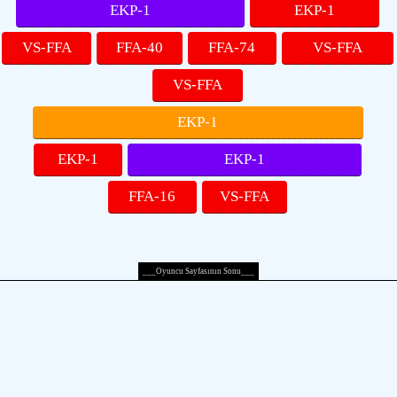
EKP-1
EKP-1
VS-FFA
FFA-40
FFA-74
VS-FFA
VS-FFA
EKP-1
EKP-1
EKP-1
FFA-16
VS-FFA
___Oyuncu Sayfasının Sonu___