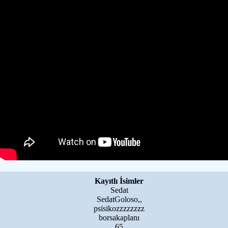
Kayıtlı İsimler
Sedat
SedatGoloso,,
psisikozzzzzzzz
borsakaplanı
65