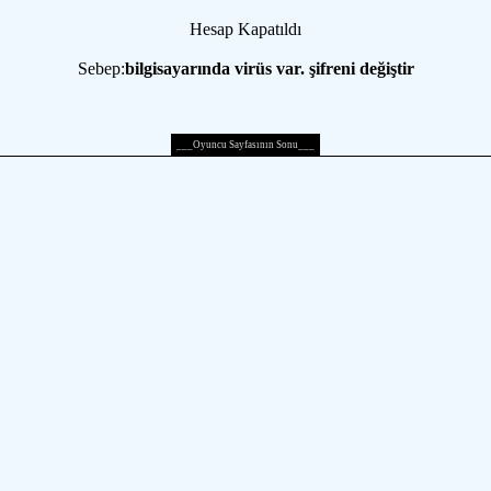
Hesap Kapatıldı
Sebep:
bilgisayarında virüs var. şifreni değiştir
___Oyuncu Sayfasının Sonu___