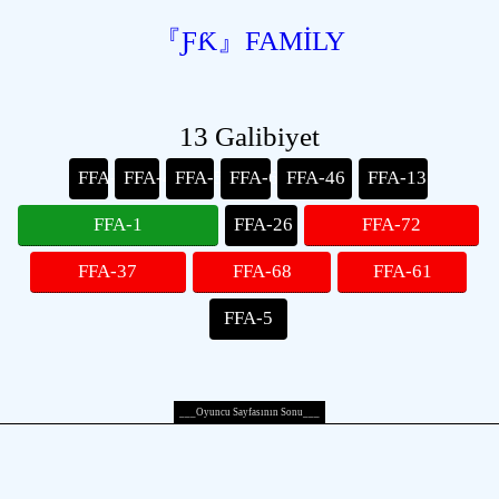
『ƑƘ』FAMİLY
13 Galibiyet
FFA-65
FFA-42
FFA-56
FFA-69
FFA-46
FFA-13
FFA-1
FFA-26
FFA-72
FFA-37
FFA-68
FFA-61
FFA-5
___Oyuncu Sayfasının Sonu___