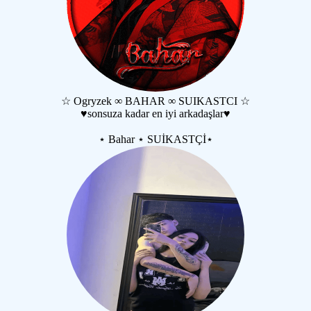
☆ Ogryzek ∞ BAHAR ∞ SUIKASTCI ☆
♥️sonsuza kadar en iyi arkadaşlar♥️
⋆ Bahar ⋆ SUİKASTÇİ⋆