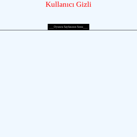
Kullanıcı Gizli
___Oyuncu Sayfasının Sonu___