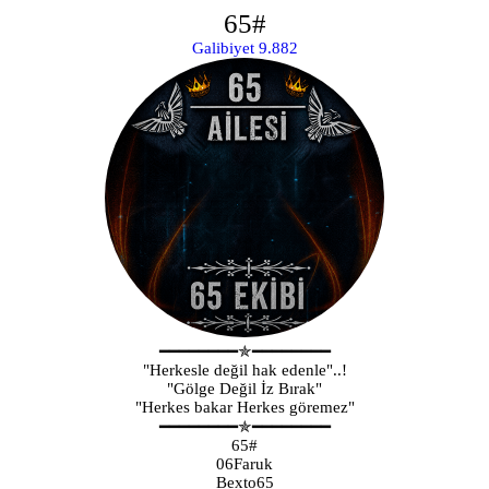
65#
Galibiyet 9.882
━━━━━━━━✯━━━━━━━━
"Herkesle değil hak edenle"..!
"Gölge Değil İz Bırak"
"Herkes bakar Herkes göremez"
━━━━━━━━✯━━━━━━━━
65#
06Faruk
Bexto65