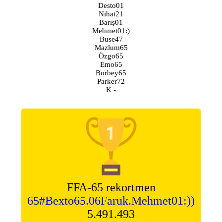
Desto01
Nihat21
Barış01
Mehmet01:)
Buse47
Mazlum65
Özgo65
Emo65
Borbey65
Parker72
K -
FFA-65 rekortmen
65#Bexto65.06Faruk.Mehmet01:))
5.491.493