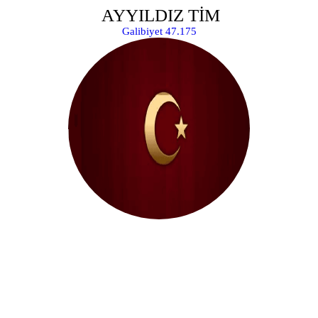
͏͏͏͏ ͏͏͏͏AYYILDIZ TİM
Galibiyet 47.175