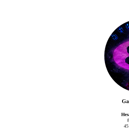
Gal
Hes
45