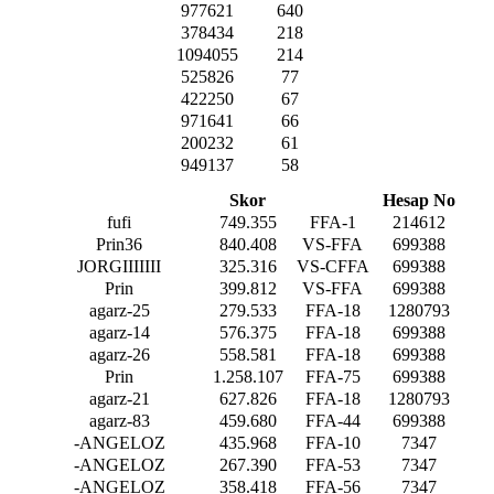
977621
640
378434
218
1094055
214
525826
77
422250
67
971641
66
200232
61
949137
58
Skor
Hesap No
fufi
749.355
FFA-1
214612
Prin36
840.408
VS-FFA
699388
JORGIIIIIII
325.316
VS-CFFA
699388
Prin
399.812
VS-FFA
699388
agarz-25
279.533
FFA-18
1280793
agarz-14
576.375
FFA-18
699388
agarz-26
558.581
FFA-18
699388
Prin
1.258.107
FFA-75
699388
agarz-21
627.826
FFA-18
1280793
agarz-83
459.680
FFA-44
699388
-ANGELOZ
435.968
FFA-10
7347
-ANGELOZ
267.390
FFA-53
7347
-ANGELOZ
358.418
FFA-56
7347