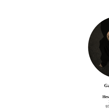
Ga
Hes
9