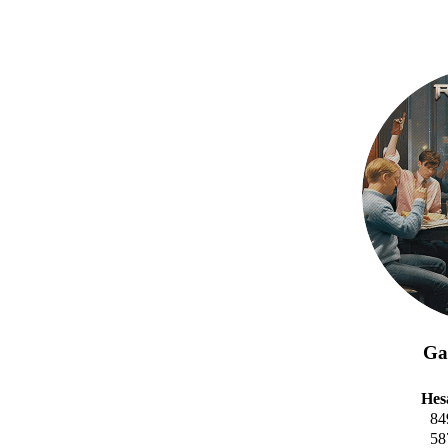
Gal
Hes
84
58