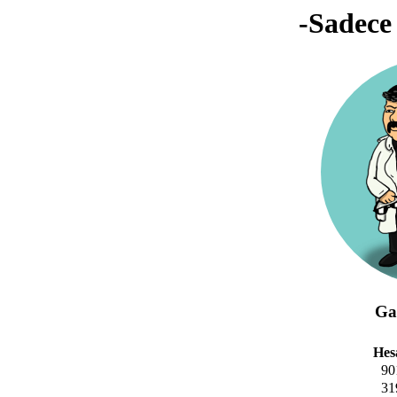
-Sadece
Ga
Hes
90
31