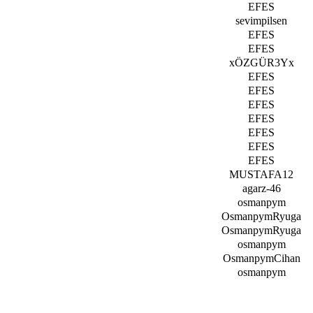
EFЕS
sevimpilsen
EFЕS
EFЕS
xÖZGÜR3Yx
EFЕS
EFЕS
EFЕS
EFЕS
EFЕS
EFЕS
EFЕS
MUSTAFA12
agarz-46
osmanpym
OsmanpymRyuga
OsmanpymRyuga
osmanpym
OsmanpymCihan
osmanpym