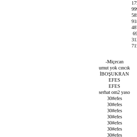
17
99
58
91
48
6
31
71
-Miçecan
umut yok cıncık
İBOŞUKRAN
EFЕS
EFЕS
serhat om2 yaso
30#efes
30#efes
30#efes
30#efes
30#efes
30#efes
30#efes