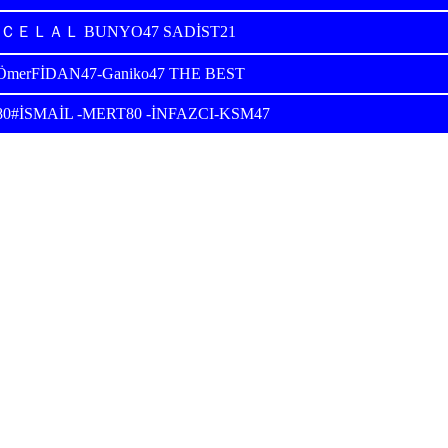
-ＣＥＬＡＬ BUNYO47 SADİST21
ÖmerFİDAN47-Ganiko47 THE BEST
80#İSMAİL -MERT80 -İNFAZCI-KSM47