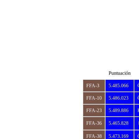
Puntuación
FFA-3
5.485.066
FFA-10
5.486.023
FFA-23
5.489.886
FFA-36
5.465.828
FFA-38
5.473.169