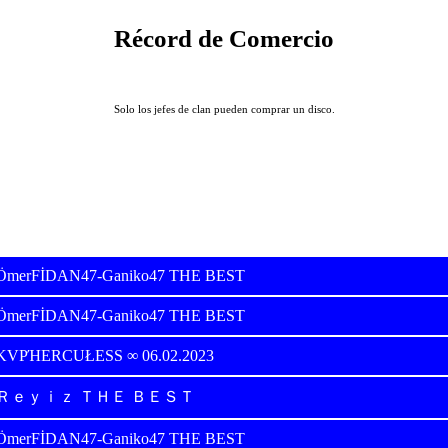
Récord de Comercio
Solo los jefes de clan pueden comprar un disco.
ÖmerFİDAN47-Ganiko47 THE BEST
ÖmerFİDAN47-Ganiko47 THE BEST
KVPΉERCUŁESS ∞ 06.02.2023
Ｒｅｙｉｚ ＴＨＥ ＢＥＳＴ
ÖmerFİDAN47-Ganiko47 THE BEST