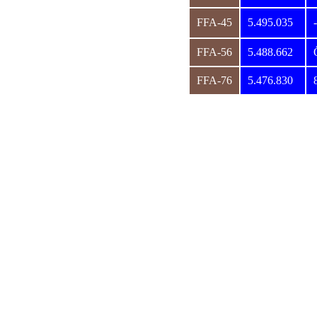
FFA-45
5.495.035
FFA-56
5.488.662
FFA-76
5.476.830